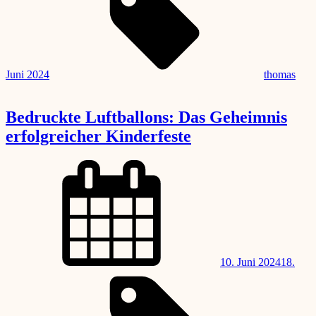
Juni 2024
thomas
Bedruckte Luftballons: Das Geheimnis
erfolgreicher Kinderfeste
thomas
By
Posted
on
10. Juni 2024
18.
By