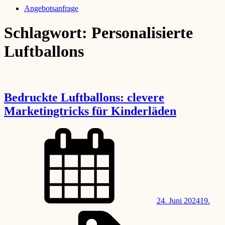
Angebotsanfrage
Schlagwort:
Personalisierte
Luftballons
Bedruckte Luftballons: clevere
Marketingtricks für Kinderläden
thomas
By
Posted
on
24. Juni 2024
19.
By