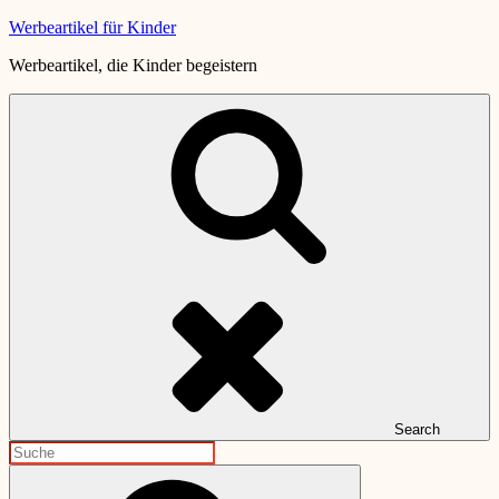
Skip
Werbeartikel für Kinder
to
Werbeartikel, die Kinder begeistern
content
Search
Search
for:
Search