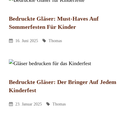
Bedruckte Gläser: Must-Haves Auf
Sommerfesten Für Kinder
Thomas
By
Posted
By
16. Juni 2025
Thomas
On
Bedruckte Gläser: Der Bringer Auf Jedem
Kinderfest
Thomas
By
2 Kommentare
Posted
By
23. Januar 2025
Thomas
zu
On
Bedruckte
Gläser: